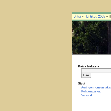
Biitsi
»
Huhtikuu 2005
» H
Kaiva hiekasta
Sivut
Auringonnousun taka
Kohtauspaikat
Valvojat