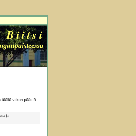
Biitsi
ingonpaisteessa
n täällä viikon päästä
sia ja