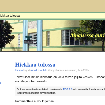
iekkaa tulossa
Ainaisessa aur
Hiekkaa tulossa
Kimmo
kirjoitti
ilmoitustaululla
iltamyöhään sunnuntaina, 17.4.2005.
Tervetuloa! Biitsin hiekoitus on vielä talven jäljiltä kesken. Eiköhä
ala olla jo jotain asiaakin.
a
Voit seurata tämän artikkelin vastauksia
RSS 2.0
-virran avulla. Uusia vastauk
seurantailmoituksia ei voi lähettää.
Kommentteja ei voi kirjoittaa.