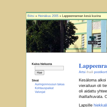
Biitsi
»
Heinäkuu 2005
» Lappeenrannan kesä kuvina
Lappeenra
Kaiva hiekasta
Artsi
ihaili
postikort
Kesäloma alkoi 
Sivut
Auringonnousun takaa
vierailuun oli t
Kohtauspaikat
oli aidattu yhte
Valvojat
ihailla/kuvata. O
Lapsille
hiekkal