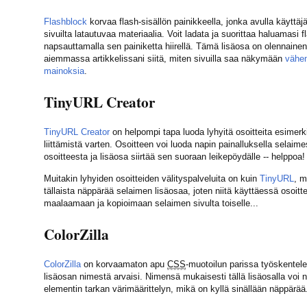
Flashblock
korvaa flash-sisällön painikkeella, jonka avulla käyttä
sivuilta latautuvaa materiaalia. Voit ladata ja suorittaa haluamasi 
napsauttamalla sen painiketta hiirellä. Tämä lisäosa on olennain
aiemmassa artikkelissani siitä, miten sivuilla saa näkymään
vähe
mainoksia
.
TinyURL Creator
TinyURL Creator
on helpompi tapa luoda lyhyitä osoitteita esimerk
liittämistä varten. Osoitteen voi luoda napin painalluksella selaim
osoitteesta ja lisäosa siirtää sen suoraan leikepöydälle -- helppoa!
Muitakin lyhyiden osoitteiden välityspalveluita on kuin
TinyURL
, m
tällaista näppärää selaimen lisäosaa, joten niitä käyttäessä osoitte
maalaamaan ja kopioimaan selaimen sivulta toiselle...
ColorZilla
ColorZilla
on korvaamaton apu
CSS
-muotoilun parissa työskentelev
lisäosan nimestä arvaisi. Nimensä mukaisesti tällä lisäosalla voi 
elementin tarkan värimäärittelyn, mikä on kyllä sinällään näppärää