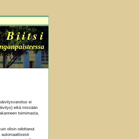
Biitsi
ingonpaisteessa
äivitysvaroitus ei
äivitys) eikä missään
 lakanneen toimimasta,
in olisin odottanut.
ät automaattisesti