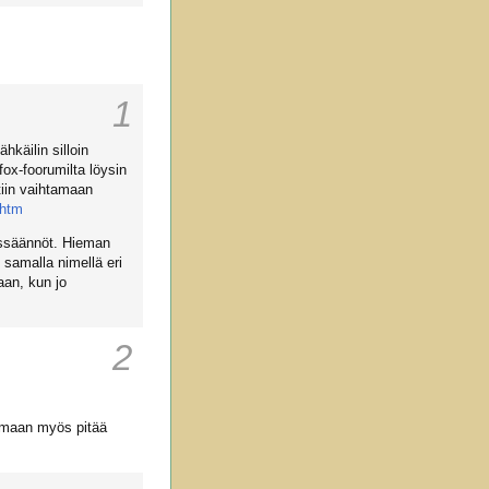
1
hkäilin silloin
fox-foorumilta löysin
tiin vaihtamaan
.htm
tussäännöt. Hieman
 samalla nimellä eri
aan, kun jo
2
varmaan myös pitää