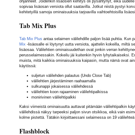
ohjanneet. Joidenkin lisäosien kehitys oli pysähtynyt, eikä uudelle
sopivaa lisäosan versiota ollut saatavilla. Jotkut niistä pystyi kor
kehitetyillä samoja ominaisuuksia tarjoavilla vaihtoehtoisilla lisäosi
Tab Mix Plus
Tab Mix Plus
antaa selaimen välilehdille paljon lisää puhtia. Kun p
Mix
-lisäosalle ei löytynyt uutta versiota, ajattelin kokeilla, miltä s
lisäosaa. Välilehtien ominaisuudethan ovat jonkin verran kehittyne
perusselaimessakin. Kokeilu jäi kuitenkin hyvin lyhytaikaiseksi. 
muista, mitä kaikkia ominaisuuksia kaipasin, mutta nämä ovat ai
käytössä:
suljetun välilehden palautus (Undo Close Tab)
välilehtien järjestäminen raahaamalla
sulkunappi jokaisessa välilehdessä
välilehtien koon rajaaminen välilehtipalkissa
monirivinen välilehtipalkki
Kaksi viimeistä ominaisuutta auttavat pitämään välilehtipalkin käy
välilehdissä näkyy tarpeeksi paljon sivun otsikkoa, eikä vain esime
kolme pistettä. Tätäkin kirjoittaessani selaimessa on 19 välilehteä
Flashblock