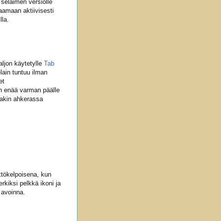
 selaimen versiolle
vaamaan aktiivisesti
lla.
aljon käytetylle
Tab
elain tuntuu ilman
et
En enää varman päälle
nakin ahkerassa
ttökelpoisena, kun
rkiksi pelkkä ikoni ja
 avoinna.