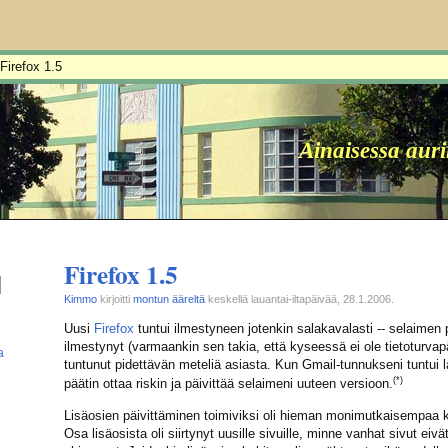
 Firefox 1.5
Ainaisessa aur
Firefox 1.5
Kimmo
kirjoitti
montun ääreltä
keskellä lauantai-iltapäivää, 28.1.2006.
Uusi
Firefox
tuntui ilmestyneen jotenkin salakavalasti -- selaimen p
ilmestynyt (varmaankin sen takia, että kyseessä ei ole tietoturvap
a
tuntunut pidettävän meteliä asiasta. Kun Gmail-tunnukseni tuntui
(*)
päätin ottaa riskin ja päivittää selaimeni uuteen versioon.
Lisäosien päivittäminen toimiviksi oli hieman monimutkaisempaa ku
Osa lisäosista oli siirtynyt uusille sivuille, minne vanhat sivut eiv