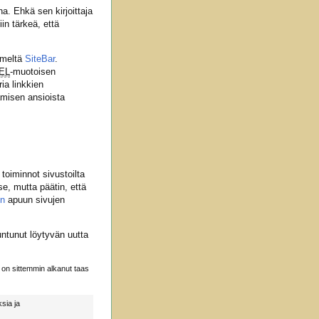
a. Ehkä sen kirjoittaja
in tärkeä, että
imeltä
SiteBar
.
EL
-muotoisen
ia linkkien
aamisen ansioista
) toiminnot sivustoilta
se, mutta päätin, että
yn
apuun sivujen
untunut löytyvän uutta
 on sittemmin alkanut taas
sia ja