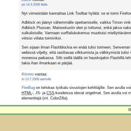
pe 14.4.2006 illalla
Nyt viimeistään kannattaa Link Toolbar hylätä: se ei toimi Firefo
Adblock on jäänyt vähemmälle opettamiselle, vaikka Timon vinkis
Adblock Plussan. Mainoskuviin olen jo tottunut, enkä jaksa naksu
sulkulistoille. Varmaan surffailukokemus muuttuisi miellyttäväm
viitsisi viilata toimiviksi.
Sen sijaan ilman Flashblockia en enää tulisi toimeen. Senverran 
webissä viljelty, että rasittavaa vilkkumista ja välkkymistä tulisi 
monessa paikassa. Silti siellä täällä on hauskojakin Flashillä teht
takia ihan ilmankaan ei pärjää.
Kimmo
vastaa:
to 13.7.2006 aamulla
FireBug
on tehokas työkalu sivustojen kehittäjille. Sen avulla vo
HTML
-, JS- ja
CSS
-koodeissa olevat ongelmat. Sen avulla voi 
elementtejä (vrt. ColorZilla).
R