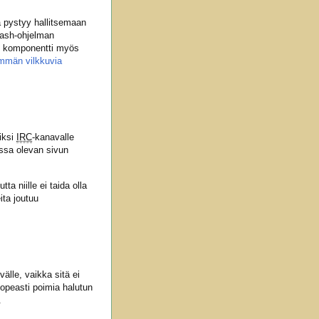
jä pystyy hallitsemaan
flash-ohjelman
en komponentti myös
mmän vilkkuvia
iksi
IRC
-kanavalle
essa olevan sivun
utta niille ei taida olla
ita joutuu
älle, vaikka sitä ei
nopeasti poimia halutun
.