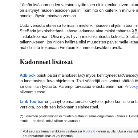
Tämän lisäosan uuden version löytäminen oli kuitenkin kiven takan
on siirtynyt muiden asioiden pariin. Toiminto on kuitenkin minulle ni
onneksi löysin toimivan version.
Uutta versiota etsiessä törmäsin mielenkiintoiseen ohjelmistoon n
SiteBarin jatkokehittämä lisäosa ladannee aina minkä tahansa
XB
linkkikokoelman. Olisi myös hyvin mielenkiintoista kokeilla SiteBar
tallennukseen, jos niiden hallinta olisi muutosten palvelimelle lat
mahdollista kokonaan Firefoxin kirjanmerkkivalikon avulla.
Kadonneet lisäosat
Adblock
poisti paitsi mainokset (
ad
) myös kehittyneet (
advanced
ja ladattavista Java-ohjelmista. Toki sääntöjä olisi voinut säätää it
se olisi liian työlästä. Parempi turvautua entistä enemmän
Privox
siivoamisessa.
Link Toolbar
on jäänyt olemattomalle käytölle, joten kun sille ei t
versiota, poistin sen kokonaan selaimestani.
(*) Selaimen päivittäminen ei muuten auttanut Gmail-ongelmaan. Onneksi Gmail
toimia -- en tiedä, mikä siihen on auttanut...
Voit seurata tämän artikkelin vastauksia
RSS 2.0
-virran avulla. Uusia vastauk
seurantailmoituksia ei voi lähettää.