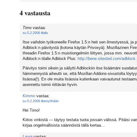
4 vastausta
Timo
vastaa:
su 5.2.2006 illalla
Itse vaihdoin työkoneelle Firefox 1.5:n heti sen ilmestyessä, ja pä
Adblock:n päivitystä (kotona käytän Privoxyä). Mozillazinen Fire
threadin Firefox 1.5:n muistiongelmiin liittyen, jossa mm. neuvot
Adblock:n tilalle Adblock Plus:
http://bene.sitesled.com/adblock
Päivitys toimi oikein ja säilytti Adblockiin itse lisäämäni suoda
hämmennystä aiheutti se, että Mozillan Addons-sivustolta löytyy
lisäosa(!). En ole muita lisäosia kuitenkaan vaivautunut testaam
asennettu toimii riittävän hyvin.
Kimmo
vastaa:
su 5.2.2006 iltamyöhään
Hei Timo!
Kiitos vinkistä — täytyy testata tuota jossain välissä. Pitäisi 
kirjaa ongelmallisista säännöistä tällä kertaa…
Laura
vastaa: