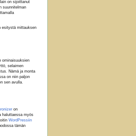
ain on sijoittanut
an suunnitelman
ttamalla
 esitystä mittauksen
en ominaisuuksien
ttö, selaimen
istus. Nämä ja monta
ssa on niin paljon
en sen avulla.
ronizer
on
ja haluttaessa myös
joitin
WordPressiin
uodossa tämän