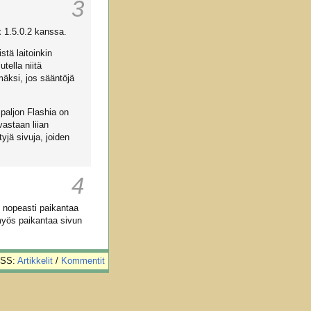
3
x 1.5.0.2 kanssa.
tä laitoinkin
tella niitä
mäksi, jos sääntöjä
paljon Flashia on
vastaan liian
yjä sivuja, joiden
4
i nopeasti paikantaa
myös paikantaa sivun
SS:
Artikkelit
/
Kommentit