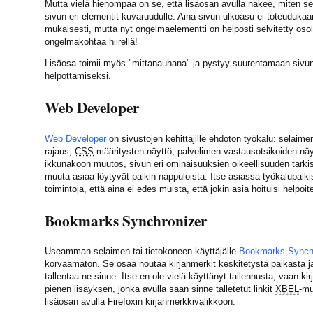
Mutta vielä hienompaa on se, että lisäosan avulla näkee, miten sel
sivun eri elementit kuvaruudulle. Aina sivun ulkoasu ei toteuduka
mukaisesti, mutta nyt ongelmaelementti on helposti selvitetty osoi
ongelmakohtaa hiirellä!
Lisäosa toimii myös "mittanauhana" ja pystyy suurentamaan sivun
helpottamiseksi.
Web Developer
Web Developer
on sivustojen kehittäjille ehdoton työkalu: selaim
rajaus,
CSS
-määritysten näyttö, palvelimen vastausotsikoiden näy
ikkunakoon muutos, sivun eri ominaisuuksien oikeellisuuden tark
muuta asiaa löytyvät palkin nappuloista. Itse asiassa työkalupalki
toimintoja, että aina ei edes muista, että jokin asia hoituisi helpoit
Bookmarks Synchronizer
Useamman selaimen tai tietokoneen käyttäjälle
Bookmarks Synch
korvaamaton. Se osaa noutaa kirjanmerkit keskitetystä paikasta 
tallentaa ne sinne. Itse en ole vielä käyttänyt tallennusta, vaan kir
pienen lisäyksen, jonka avulla saan sinne talletetut linkit
XBEL
-m
lisäosan avulla Firefoxin kirjanmerkkivalikkoon.