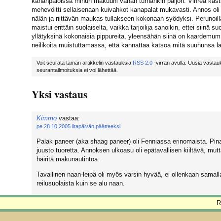
kananpaloissa minun makuuni vähän turhankin paljon. Vihreä kasti
mehevöitti sellaisenaan kuivahkot kanapalat mukavasti. Annos oli 
nälän ja riittävän maukas tullakseen kokonaan syödyksi. Perunoill
maistui erittäin suolaiselta, vaikka tarjoilija sanoikin, ettei siinä su
yllätyksinä kokonaisia pippureita, yleensähän siinä on kaardemum
neilikoita muistuttamassa, että kannattaa katsoa mitä suuhunsa la
Voit seurata tämän artikkelin vastauksia
RSS 2.0
-virran avulla. Uusia vastauk
seurantailmoituksia ei voi lähettää.
Yksi vastaus
Kimmo
vastaa:
pe 28.10.2005 iltapäivän päätteeksi
Palak paneer (aka shaag paneer) oli Fenniassa erinomaista. Pina
juusto tuoretta. Annoksen ulkoasu oli epätavallisen kiiltävä, mut
häiritä makunautintoa.
Tavallinen naan-leipä oli myös varsin hyvää, ei ollenkaan samalla
reilusuolaista kuin se alu naan.
R