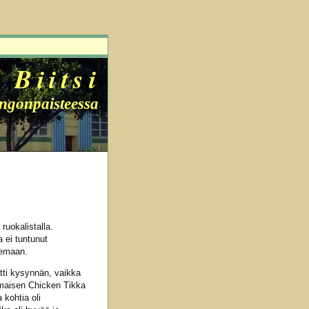
Biitsi
ingonpaisteessa
 ruokalistalla.
 ei tuntunut
lemaan.
litti kysynnän, vaikka
nomaisen Chicken Tikka
 kohtia oli