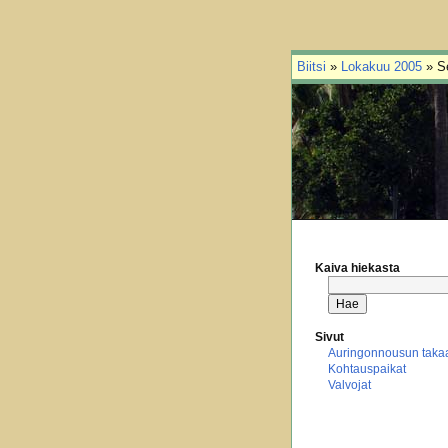
Biitsi
»
Lokakuu 2005
» S
Kaiva hiekasta
Sivut
Auringonnousun taka
Kohtauspaikat
Valvojat