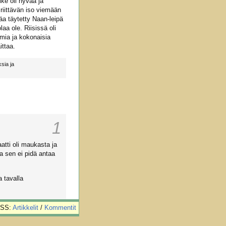
ke oli hyvää ja
riittävän iso viemään
äa täytetty Naan-leipä
olaa ole. Riisissä oli
mia ja kokonaisia
ittaa.
sia ja
1
atti oli maukasta ja
ta sen ei pidä antaa
 tavalla
SS:
Artikkelit
/
Kommentit