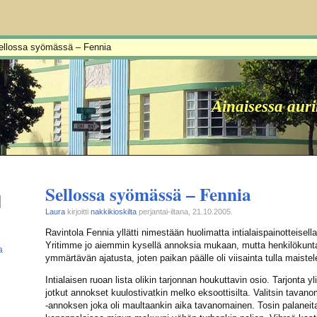
ellossa syömässä – Fennia
Ainaisessa aur
Sellossa syömässä – Fennia
Laura
kirjoitti
nakkikioskilta
perjantai-iltana, 21.10.2005.
Ravintola Fennia yllätti nimestään huolimatta intialaispainotteisella
Yritimme jo aiemmin kysellä annoksia mukaan, mutta henkilökunta
a
ymmärtävän ajatusta, joten paikan päälle oli viisainta tulla maiste
Intialaisen ruoan lista olikin tarjonnan houkuttavin osio. Tarjonta y
jotkut annokset kuulostivatkin melko eksoottisilta. Valitsin tava
-annoksen joka oli maultaankin aika tavanomainen. Tosin palaneita